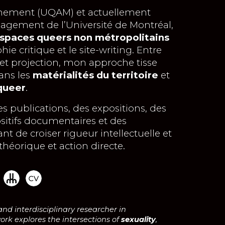
nnement (UQAM) et actuellement
nagement de l’Université de Montréal,
spaces queers non métropolitains
phie critique et le site-writing. Entre
et projection, mon approche tisse
dans les
matérialités du territoire
et
queer
.
s publications, des expositions, des
ositifs documentaires et des
nt de croiser rigueur intellectuelle et
héorique et action directe.
and interdisciplinary researcher in
ork explores the intersections of
sexuality
,