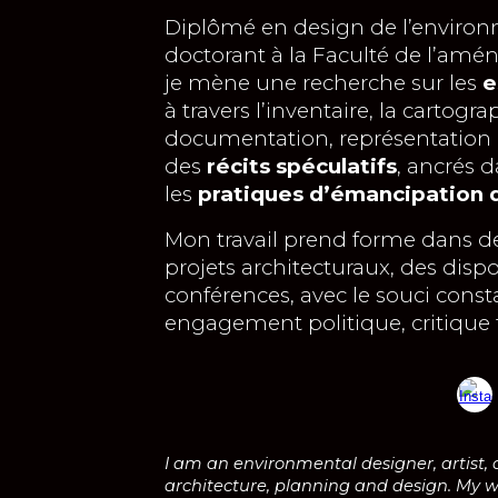
Diplômé en design de l’enviro
doctorant à la Faculté de l’amé
je mène une recherche sur l
es
e
à travers l’inventaire, la cartogra
documentation, représentation 
des
récits spéculatifs
, ancrés 
les
pratiques d’émancipation 
Mon travail prend forme dans de
projets architecturaux, des disp
conférences, avec le souci consta
engagement politique, critique t
I am an environmental designer, artist, 
architecture, planning and design. My w