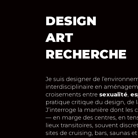
ip to main content
Skip to navigat
DESIGN
ART
RECHERCHE
Je suis designer de l’environnem
interdisciplinaire en aménageme
croisements entre
sexualité
,
es
pratique critique du design, de l
J’interroge la manière dont les
— en marge des centres, en tens
lieux transitoires, souvent discre
sites de cruising, bars, saunas et