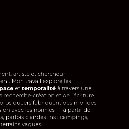
ion
ent, artiste et chercheur
nt. Mon travail explore les
pace
et
temporalité
à travers une
a recherche-création et de l’écriture.
 corps queers fabriquent des mondes
ion avec les normes — à partir de
ts, parfois clandestins : campings,
 terrains vagues.